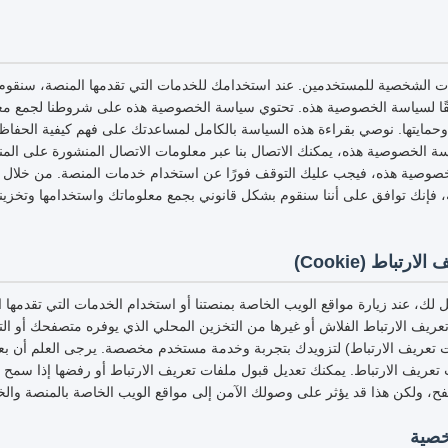
ات الشخصية للمستخدمين. عند استخدامك للخدمات التي تقدمها المنصة، سنقوم
قًا لسياسة الخصوصية هذه. تحتوي سياسة الخصوصية هذه على شروطنا لجمع مع
وحمايتها. نوصي بقراءة هذه السياسة بالكامل لمساعدتك على فهم كيفية الحفا
 الخصوصية هذه، يمكنك الاتصال بنا عبر معلومات الاتصال المنشورة على المنص
وصية هذه، فيجب عليك التوقف فورًا عن استخدام خدمات المنصة. من خلال ا
فإنك توافق على أننا سنقوم بشكل قانوني بجمع معلوماتك واستخدامها وتخزينها
تباط (Cookie)
لك، عند زيارة مواقع الويب الخاصة بمنصتنا أو استخدام الخدمات التي تقدمها
عريف الارتباط الفلاش أو غيرها من التخزين المحلي الذي يوفره متصفحك أو التط
ت تعريف الارتباط) لتزويدك بتجربة وخدمة مستخدم مخصصة. يرجى العلم أن بعض 
ت تعريف الارتباط. يمكنك تعديل قبول ملفات تعريف الارتباط أو رفضها إذا سمح
فح، ولكن هذا قد يؤثر على وصولك الآمن إلى مواقع الويب الخاصة بالمنصة والخ
خصية