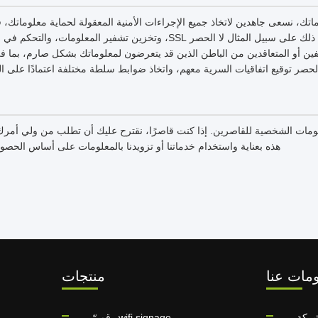
تك، نسعى جاهدين لاتخاذ جميع الإجراءات الأمنية المعقولة لحماية معلوماتك،
أو تلفها أو فقدها، بما في ذلك على سبيل المثال لا الحصر SSL، وتخزين تشفير ا
ظفين أو المتعاقدين من الباطن الذين قد يتعرضون لمعلوماتك بشكل صارم، بما ف
لحصر توقيع اتفاقيات السرية معهم، واتخاذ ضوابط سلطة مختلفة اعتمادًا على ا
علومات الشخصية للقاصرين. إذا كنت قاصرًا، نقترح عليك أن تطلب من ولي أم
هذه بعناية واستخدام خدماتنا أو تزويدنا بالمعلومات على أساس الحص
مات عنا
منتجات
شركة
wifi signage رقميّ