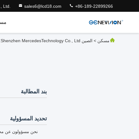
 Ltd.
sales6@lcd18.com
+86-189-22899266
مس
مسكن
>
الصين Shenzhen MercedesTechnology Co., Ltd. سياسة الخصوصية
بند المطالبة
تحديد المسؤولية
نحن مسؤولون عن محتوى