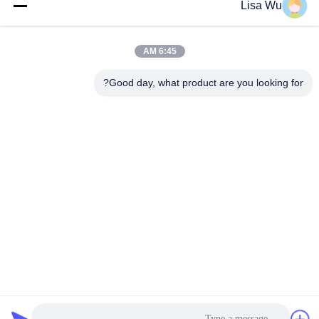
Lisa Wu
6:45 AM
Good day, what product are you looking for?
جهاز عرض رقمي رفيع للغاية مقاس 43 بوصة 55 بوصة يعمل
بنظام Android 4K OLED Wifi Kiosk
wifi signage رقميّ
2025-09-28
160 الرؤى