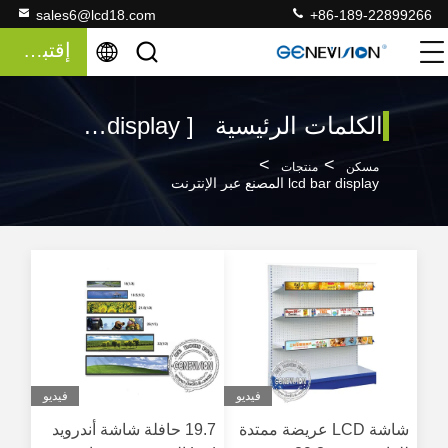
sales6@lcd18.com
+86-189-22899266
إقتباس
الكلمات الرئيسية [ lcd bar display ] المباراة 120 منتجات
>
>
مسكن
منتجات
lcd bar display المصنع عبر الإنترنت
فيديو
فيديو
شاشة LCD عريضة ممتدة
19.7 حافلة شاشة أندرويد