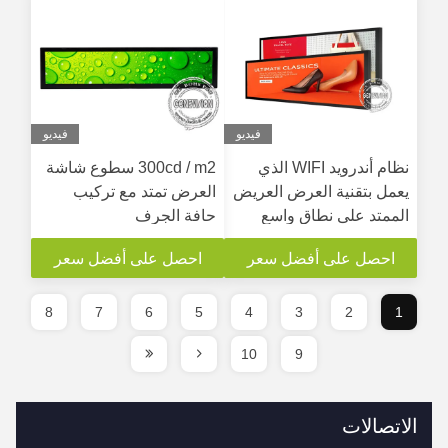
فيديو
فيديو
نظام أندرويد WIFI الذي
300cd / m2 سطوع شاشة
يعمل بتقنية العرض العريض
العرض تمتد مع تركيب
الممتد على نطاق واسع
حافة الجرف
يعرض شاشة الإعلان LCD
احصل على أفضل سعر
احصل على أفضل سعر
أعلى الرف 48.5 بوصة ،
لوحة 700 IPits
8
7
6
5
4
3
2
1
10
9
الاتصالات