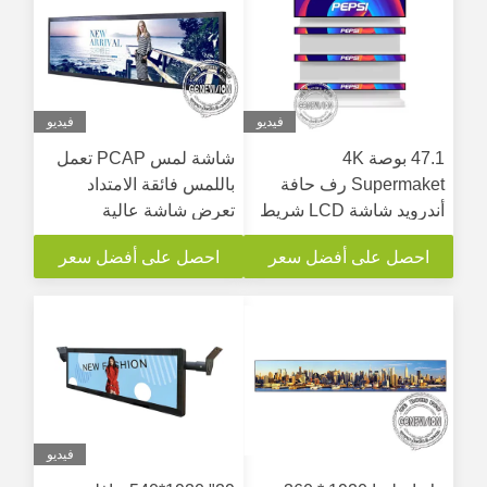
فيديو
فيديو
47.1 بوصة 4K
شاشة لمس PCAP تعمل
Supermaket رف حافة
باللمس فائقة الامتداد
أندرويد شاشة LCD شريط
تعرض شاشة عالية
العرض مجانا السحابة
السطوع تبلغ 700.77 / m2
احصل على أفضل سعر
احصل على أفضل سعر
الخادم البرمجيات تحديث
USB شاشة ممدودة
فيديو