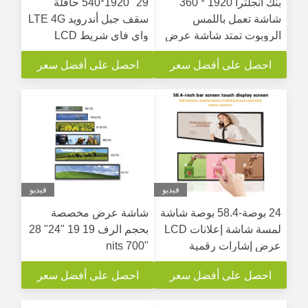
بنك انجلترا 1920 * 360
29" 1920*540 حافلة
شاشة تعمل باللمس
سقف جبل أندرويد LTE 4G
الروبوت تمتد شاشة عرض
واي فاي شريط LCD
300cd / M2 السطوع
الممتد للعرض الإعلاني
احصل على أفضل سعر
احصل على أفضل سعر
فيديو
فيديو
24 بوصة-58.4 بوصة شاشة
شاشة عرض مخصصة
لمسة شاشة إعلانات LCD
بحجم الرف 19 19 "24" 28
عرض إشارات رقمية
"700 nits
احصل على أفضل سعر
احصل على أفضل سعر