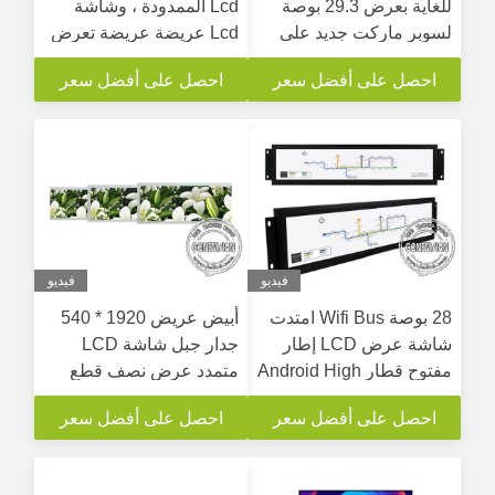
للغاية بعرض 29.3 بوصة
Lcd الممدودة ، وشاشة
لسوبر ماركت جديد على
Lcd عريضة عريضة تعرض
الرف
عرض القائمة الكاملة
احصل على أفضل سعر
احصل على أفضل سعر
فيديو
فيديو
28 بوصة Wifi Bus امتدت
أبيض عريض 1920 * 540
شاشة عرض LCD إطار
جدار جبل شاشة LCD
مفتوح قطار Android High
متمدد عرض نصف قطع
Bright Bar Display
شريط الإعلان
احصل على أفضل سعر
احصل على أفضل سعر