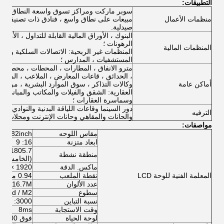
التطبيقات:
سوبر ماركت ومراكز تسوق واسعة النطاق ، وك
منظمات الأعمال
مبيعات على نطاق واسع ، فنادق ذات تصنيف نج
صيدلية.
البنوك ، الأوراق المالية القابلة للتداول ، الأم
الرهونات ؛
المنظمات المالية
المنظمات غير الربحية: الاتصالات السلكية واللاس
المستشفيات ، المدارس ؛
مترو الانفاق ، المطارات ، المحطات ، محطات ال
، الحدائق ، قاعات المعارض ، الملاعب ، المتاح
أماكن عامة
وكالات التذاكر ، سوق الموارد البشرية ، مراكز 
العقارية: الشقق والفيلات والمكاتب والمباني ال
وسماسرة العقارات ؛
دور السينما وقاعات اللياقة البدنية والنوادي الر
الترفيه
والحانات والمقاهي وحانات الإنترنت ومحلات ا
مواصفات:
مقاس اللوحه
82inch شاشة LCD ملونة حقيقية
ابعاد متزنة
16: 9
منطقة نشطة
(الخامس)
ماكس.
الدقة
1920 × 1080
المعلمة الفنية للوحة LCD
نقطة الملعب
0.94 مم (س) × 0.94 مم (ث)
عدد الألوان
16.7M
سطوع
500cd / M2
نسبة التباين
3000: 1
وقت الاستجابة
8ms
لوحة الحياة
فوق 50000 ساعة