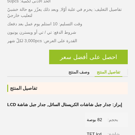
الحد الأدنى لكمية: 50pcs
تفاصيل التغليف: يحزم في علبة أوّلا, وبعد ذلك يعزّز مع حالة خشبيّ
لتعليب خارجيّ
وقت التسليم: 10 استلم يوم عمل بعد دفعك
شروط الدفع: تي / تي أو ويسترن يونيون
القدرة على العرض: 3,000pcs لكلّ شهر
احصل على أفضل سعر
تفاصيل المنتج
وصف المنتج
تفاصيل المنتج
إبراز:
جدار جبل شاشات الكريستال السائل
,
جدار جبل شاشة LCD
بحجم:
82 بوصة
شاشة:
TFT lcd