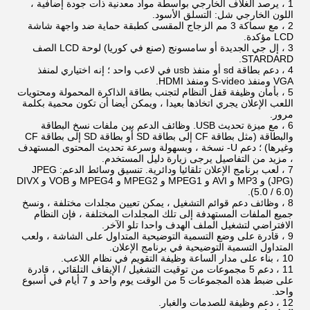
1 ، يرصد الغلاف الخارجي بواسطة مواد معدنية ذات جودة إضافية ،
اللون الخارجي شل: التسلق الأسود.
2 ، مع سماكة 3 مم الزجاج المقسى كطبقة حماية ضد واجهة شاشة
LCD مؤكدة.
3 ، إل جي الجديدة أو سامسونج (صنع في كوريا) لوحة LCD الصف
STARDARD.
4 ، دعم بطاقة sd أو منفذ usb في لاعب واحد ؛
إنه اختياري لمنفذ
VGA ومنفذ S-video ومنفذ HDMI.
5 ، بأمان وظيفة قفل النظام لتجنب بطاقة الذاكرة المحمولة ومحتويات
اللعب الإعلان يجري اتخاذها بعيدا ، ويمكن أيضا أن تكون محمية بكلمة
مرور.
6 ، مع ميزة تحديث USB.
وظائف الدعم بين ملفات نسخ البطاقة
والبطاقة (مثل بطاقة CF إلى بطاقة SD أو بطاقة SD إلى بطاقة CF
وغيرها) ؛
دعم U- نسخة ، وبسهولة وسرعة تحديث المحتوى المستهدف
، مزيد من التفاصيل يرجى زيارة دليل المستخدم.
7 ، لعب برنامج الإعلان تلقائيا ودائرية.
تنسيق وسائط الدعم: JPEG
(JPG) و MP3 و AVI و MPEG1 و MPEG2 و MPEG4 و VOB و DIVX
(5.0 / 6.0).
8 ، وظائف دعم قوائم التشغيل ، يمكن تعيين مجلدات مختلفة ، ونسخ
جميع الملفات المستهدفة إلى تلك المجلدات المختلفة ، فإن النظام
الافتراضي لتشغيل الملف الهدف واحدا تلو الآخر.
9 ، قادرة على وضع التسمية التوضيحية المتداول على الشاشة ، ولعب
المتداول التسمية التوضيحية في برنامج الإعلان.
10 ، بناء على مدار الساعة وظيفة التقويم في نظام اللاعب.
11 ، دعم 5 مجموعات من توقيت التشغيل / الإيقاف التلقائي ، قادرة
على ضبط هذه المجموعات 5 من الوقت يوم واحد و 7 أيام في أسبوع
واحد.
12 ، دعم وظيفة للصدمات والغبار.