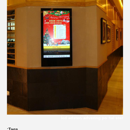
tal ster؛ lcd adster، advering po
Tags: