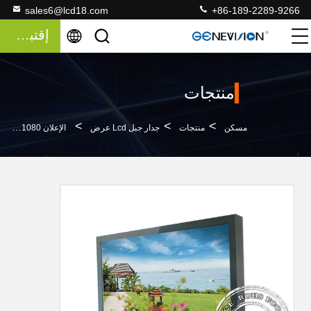
sales6@lcd18.com
+86-189-2289-9266
إقتباس
منتجات
>
>
>
مسكن
منتجات
جدار جبل Lcd عرض
الإعلان 1920x 1080 دقة شاشة عرض الحائط LCD جبل سوبر رؤية واضحة