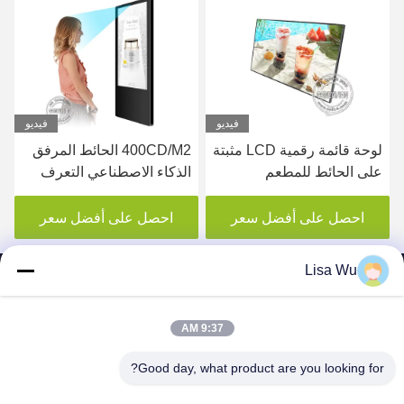
فيديو
فيديو
لوحة قائمة رقمية LCD مثبتة
400CD/M2 الحائط المرفق
على الحائط للمطعم
الذكاء الاصطناعي التعرف
على الوجه شاشة LCD
الإعلانات المصعد العلامات
احصل على أفضل سعر
احصل على أفضل سعر
الرقمية العرض
Lisa Wu
9:37 AM
SHENZHEN MERCEDESTECHNOLOGY CO.,
Good day, what product are you looking for?
LTD.