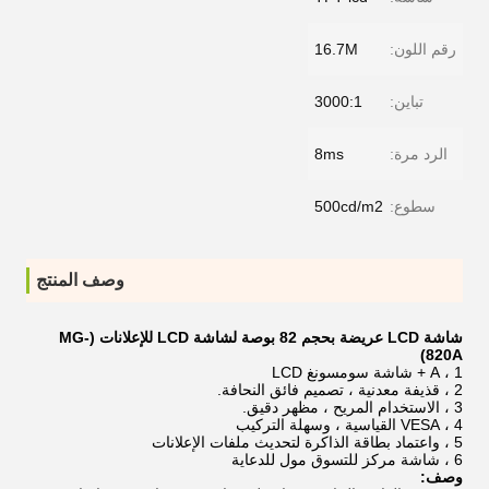
رقم اللون:
16.7M
تباين:
3000:1
الرد مرة:
8ms
سطوع:
500cd/m2
وصف المنتج
شاشة LCD عريضة بحجم 82 بوصة لشاشة LCD للإعلانات (MG-
820A)
1 ،
A + شاشة سومسونغ LCD
2 ، قذيفة معدنية ، تصميم فائق النحافة.
3 ، الاستخدام المريح ، مظهر دقيق.
4 ، VESA القياسية ، وسهلة التركيب
5 ، واعتماد بطاقة الذاكرة لتحديث ملفات الإعلانات
6 ، شاشة مركز للتسوق مول للدعاية
وصف: