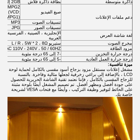
ذاكرة متوسطة
بطاقة ذاكرة فلاش
2GB إلى 36GB للقدرة
ID) ، MPG2
صيغ الفيديو
EG1 (VCD:
T / MPG1)
دعم ملفات الإعلانات
تنسيقات الصوت
MP3
تنسيقات الصور
JPG
الإنجليزية ، الصينية ، الفرنسية ، الأل
لغة شاشة العرض
العربية
مخرج الصوت
ستيريو L / R ، 5W * 2 ، 8Ω
مزود الطاقة
AC 110V - 240V ، 50 / 60HZ
درجة حرارة التخزين
-7 إلى 65 درجة مئوية
درجة حرارة العمل العادية
-5 إلى 65 درجة مئوية
ميزة تنافسية:
مشغل إعلانات مستقل مزود بزجاج أسود مقسى بالكامل لحماية لوحة
LCD ، بالإضافة إلى براغي زخرفية لجعلها مثالية وفاخرة. بالنسبة
للزجاج المقسى بالكامل ، فإننا نعتمد تقنية الشاشة الحريرية للحصول
على جودة أفضل ومظهر أفضل. تم تصميم المشغل أيضًا بلوحة مثبتة
على الحائط لتوفير وظيفة التركيب ، وأيضًا مع فتحات VESA لشريحة
خاصة بك.