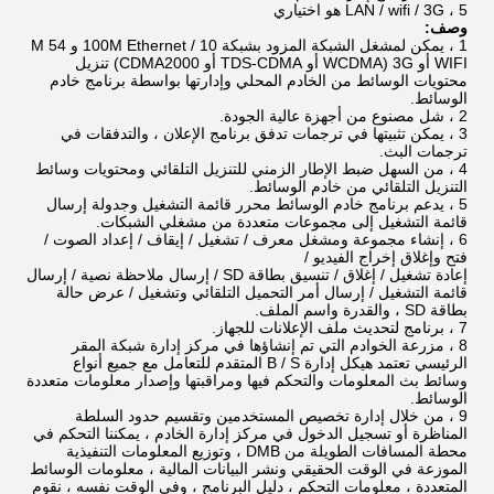
5 ، LAN / wifi / 3G هو اختياري
وصف:
1 ، يمكن لمشغل الشبكة المزود بشبكة 10 / 100M Ethernet و 54 M
WIFI أو 3G (WCDMA أو TDS-CDMA أو CDMA2000) تنزيل
محتويات الوسائط من الخادم المحلي وإدارتها بواسطة برنامج خادم
الوسائط.
2 ، شل مصنوع من أجهزة عالية الجودة.
3 ، يمكن تثبيتها في ترجمات تدفق برنامج الإعلان ، والتدفقات في
ترجمات البث.
4 ، من السهل ضبط الإطار الزمني للتنزيل التلقائي ومحتويات وسائط
التنزيل التلقائي من خادم الوسائط.
5 ، يدعم برنامج خادم الوسائط محرر قائمة التشغيل وجدولة إرسال
قائمة التشغيل إلى مجموعات متعددة من مشغلي الشبكات.
6 ، إنشاء مجموعة ومشغل معرف / تشغيل / إيقاف / إعداد الصوت /
فتح وإغلاق إخراج الفيديو /
إعادة تشغيل / إغلاق / تنسيق بطاقة SD / إرسال ملاحظة نصية / إرسال
قائمة التشغيل / إرسال أمر التحميل التلقائي وتشغيل / عرض حالة
بطاقة SD ، والقدرة واسم الملف.
7 ، برنامج لتحديث ملف الإعلانات للجهاز.
8 ، مزرعة الخوادم التي تم إنشاؤها في مركز إدارة شبكة المقر
الرئيسي تعتمد هيكل إدارة B / S المتقدم للتعامل مع جميع أنواع
وسائط بث المعلومات والتحكم فيها ومراقبتها وإصدار معلومات متعددة
الوسائط.
9 ، من خلال إدارة تخصيص المستخدمين وتقسيم حدود السلطة
المناظرة أو تسجيل الدخول في مركز إدارة الخادم ، يمكننا التحكم في
محطة المسافات الطويلة من DMB ، وتوزيع المعلومات التنفيذية
الموزعة في الوقت الحقيقي ونشر البيانات المالية ، معلومات الوسائط
المتعددة ، معلومات التحكم ، دليل البرنامج ، وفي الوقت نفسه ، نقوم