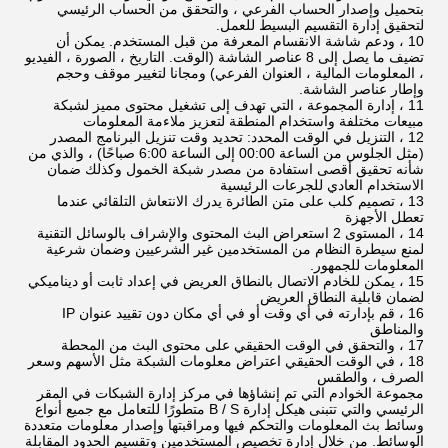
بتحميل وإصدار الحساب الفرعي ، والتحقق من الحساب الرئيسي
لتحقيق إدارة التقسيم البسيط للعمل.
10 ، ودعم شاشة الانقسام المعرفة من قبل المستخدم. يمكن أن
تضيف ما يصل إلى 8 عناصر الشاشة (الوقت. التاريخ ، الصورة ، الفيديو
، المعلومات المالية ، العنوان الفرعي) ومجانا لتغيير موقف وحجم
وإطار عناصر الشاشة.
11 ، إدارة المجموعة ، التي تهدف إلى تشغيل محتوى مميز لشبكة
مبيعات مختلفة واستخدام المنطقة لتعزيز ملاءمة المعلومات
12 ، التنزيل في الوقت المحدد: تحديد وقت تنزيل البرنامج المصدر
(مثل الجلوس من الساعة 00:00 إلى الساعة 6:00 صباحًا) ، والذي من
شأنه تحقيق أقصى استفادة من مصدر شبكة الخمول وكذلك ضمان
الاستخدام العادي للجرعات الرئيسية
13 ، تصميم كلب على متن الطائرة يدرك الانتعاش التلقائي عندما
تعطل الأجهزة
14 ، المستوى 2 استعراض البث المحتوى والإشراف بالوسائل التقنية
لمنع سيطرة النظام من المستخدمين غير الشرعيين وضمان شرعية
المعلومات للجمهور.
15 ، يمكن للخادم الاتصال بالنطاق العريض في إعداد ثابت أو ديناميكي
لضمان قابلية النطاق العريض
16 ، قم بإدارته في أي وقت أو في أي مكان دون تقييد عنوان IP
والمناطق
17 ، والتحقق في الوقت الحقيقي على محتوى البث من المحطة
18 ، في الوقت الحقيقي اعتراض معلومات الشبكة مثل الأسهم وسعر
الصرف ، والطقس
مجموعة الخوادم التي تم إنشاؤها في مركز إدارة الشبكات في المقر
الرئيسي والتي تتبنى هيكل إدارة B / S متطورًا للتعامل مع جميع أنواع
وسائط بث المعلومات والتحكم فيها ومراقبتها وإصدار معلومات متعددة
الوسائط. من خلال إدارة تخصيص المستخدمين وتقسيم الحدود المقابلة