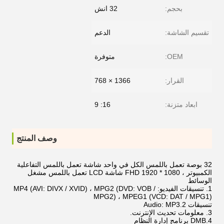
بحجم:
32 انش
تقسيم الشاشة:
الدعم
OEM:
متوفرة
القرار:
1366 × 768
ابعاد متزنة:
16: 9
وصف المنتج
32 بوصة تعمل باللمس الكل في واحد شاشة تعمل باللمس التفاعلية
الكمبيوتر ، FHD 1920 * 1080 شاشة LCD تعمل باللمس مشغل
الوسائط
1. تنسيقات الفيديو: MP4 (AVI: DIVX / XVID) ، MPG2 (DVD: VOB /
MPG2) ، MPEG1 (VCD: DAT / MPG1)
تنسيقات 2.Audio: MP3
3. معلومات تحديث الإنترنت.
4.DMB برنامج إدارة النظام