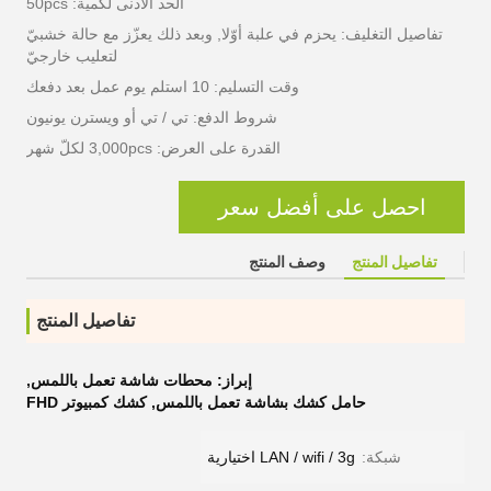
الحد الأدنى لكمية: 50pcs
تفاصيل التغليف: يحزم في علبة أوّلا, وبعد ذلك يعزّز مع حالة خشبيّ
لتعليب خارجيّ
وقت التسليم: 10 استلم يوم عمل بعد دفعك
شروط الدفع: تي / تي أو ويسترن يونيون
القدرة على العرض: 3,000pcs لكلّ شهر
احصل على أفضل سعر
تفاصيل المنتج
وصف المنتج
تفاصيل المنتج
إبراز:
محطات شاشة تعمل باللمس
,
حامل كشك بشاشة تعمل باللمس
,
كشك كمبيوتر FHD
شبكة:
LAN / wifi / 3g اختيارية