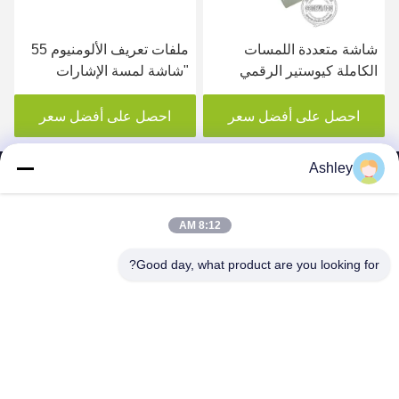
شاشة متعددة اللمسات
ملفات تعريف الألومنيوم 55
الكاملة كيوستير الرقمي
"شاشة لمسة الإشارات
الملصق 22 بوصة شاشة
الرقمية الشاشة المصباحية
LCD مع ألبوم الموسيقى
500cd / M2
احصل على أفضل سعر
احصل على أفضل سعر
Ashley
8:12 AM
SHENZHEN MERCEDESTECHNOLOGY CO.,
Good day, what product are you looking for?
LTD.
sales6@lcd18.com
+86-189-2289-9266