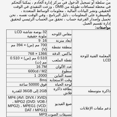
من سلطة أو تسجيل الدخول في مركز إدارة الخادم ، يمكننا التحكم
في محطة لمسافات طويلة من DMB ، وزعت التنفيذي في الوقت
الحقيقي ونشر البيانات المالية ، معلومات الوسائط المتعددة ،
والسيطرة على المعلومات ، دليل البرنامج ، وفي الوقت نفسه ، نحن
تحميل وإصدار الفرعية حساب ، تحقق من الحساب الرئيسي لتحقيق
إدارة تقسيم العمل.
مواصفات:
32 بوصة شاشة LCD
مقاس اللوحه
ملونة حقيقية
ابعاد متزنة
16: 9
700 مم (س) × 394 مم
منطقة نشطة
(V)
ماكس.
الدقة
1366 × 768
المعلمة الفنية للوحة
0.510 مم (س) × 0.510
LCD
نقطة الملعب
مم (ث)
عدد الألوان
16.7M
سطوع
600cd / M2
نسبة التباين
2000: 1
وقت الاستجابة
8ms
لوحة الحياة
فوق 50000 ساعة
بطاقة ذاكرة
ذاكرة متوسطة
2GB إلى 36GB للقدرة
فلاش
MP4 (AVI: DIVX / XVID)
، MPG2 (DVD: VOB /
صيغ الفيديو
MPG2) ، MPEG1 (VCD:
دعم ملفات الإعلانات
DAT / MPG1)
تنسيقات الصوت
MP3