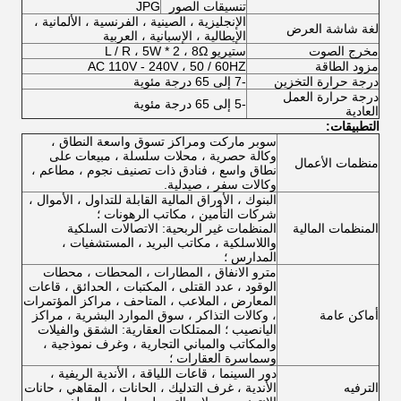
تنسيقات الصور
JPG
الإنجليزية ، الصينية ، الفرنسية ، الألمانية ،
لغة شاشة العرض
الإيطالية ، الإسبانية ، العربية
مخرج الصوت
ستيريو L / R ، 5W * 2 ، 8Ω
مزود الطاقة
AC 110V - 240V ، 50 / 60HZ
درجة حرارة التخزين
-7 إلى 65 درجة مئوية
درجة حرارة العمل
-5 إلى 65 درجة مئوية
العادية
التطبيقات:
سوبر ماركت ومراكز تسوق واسعة النطاق ،
وكالة حصرية ، محلات سلسلة ، مبيعات على
منظمات الأعمال
نطاق واسع ، فنادق ذات تصنيف نجوم ، مطاعم ،
وكالات سفر ، صيدلية.
البنوك ، الأوراق المالية القابلة للتداول ، الأموال ،
شركات التأمين ، مكاتب الرهونات ؛
المنظمات المالية
المنظمات غير الربحية: الاتصالات السلكية
واللاسلكية ، مكاتب البريد ، المستشفيات ،
المدارس ؛
مترو الانفاق ، المطارات ، المحطات ، محطات
الوقود ، عدد القتلى ، المكتبات ، الحدائق ، قاعات
المعارض ، الملاعب ، المتاحف ، مراكز المؤتمرات
أماكن عامة
، وكالات التذاكر ، سوق الموارد البشرية ، مراكز
اليانصيب ؛
الممتلكات العقارية: الشقق والفيلات
والمكاتب والمباني التجارية ، وغرف نموذجية ،
وسماسرة العقارات ؛
دور السينما ، قاعات اللياقة ، الأندية الريفية ،
الترفيه
الأندية ، غرف التدليك ، الحانات ، المقاهي ، حانات