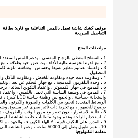
موقف كشك شاشة تعمل باللمس التفاعلية مع قارئ بطاقة
التفاصيل السريعة
مواصفات المنتج
1 ، السطح المغطى بالزجاج المقسى ، يدعم اللمس المتعدد الكامل ، ومطابقة أداء اختبار IPAD.
2 ، مع قدرة الحوسبة عالية الأداء ، بث صور حية بطلاقة ، مع فلسفة التصميم الجيد.
المصقول.
4 ، ومقاومة دنت جيدة ومقاومة للخدش ، ومقاومة التآكل والانعكاس لشاشة LCD.
5 ، وحدة التلفزيون المدمجة ، مع جهاز التحكم عن بعد ، وتغيير القناة على التلفزيون والكمبيوتر.
6 ، المدمج في جهاز الكمبيوتر ، واعتماد التكوين السائد ، يرجى الرجوع إلى قائمة التكوين أو الرجوع إلينا التفاصيل ذات الصلة.
7 ، المدمج في وظيفة الشاشة التي تعمل باللمس ، واعتماد ت
واستجابة حساسة ، والجمع بين وظيفة شاشة LCD كبيرة ، في الوقت نفسه ، متكاملة unction الكتابة اليدوية وتكنولوجيا الشبكات الحاسوبية.
الوسائط المتعددة لتجمع بين الكلمات والصورة والكرتون والف
بوضوح للجمهور ، مع تجربة ذات تأثير بصري غير مسبوق وشع
٪.
استخدام الراحة وعدم وجود متطلبات خاصة لشاشة اللمس
9 ، القدرة على التكيف قوية ، لا الهاء للكهرباء ، والجهد ، والكهرباء الساكنة ، والتي تعمل في ظل ظروف بيئية ضارة
10 ، عمر طويل يصل إلى 50000 ساعة ، وعمر الشاشة التي تعمل باللمس طويل جدا. لا تحتاج إلى الحفاظ عليها
معلمة التكنولوجيا