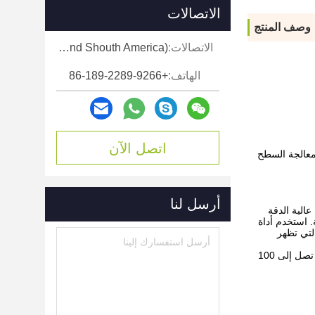
الاتصالات
وصف المنتج
الاتصالات:
Ms. Ellen Zeng (Europe, North and Shouth America)
الهاتف:
+86-189-2289-9266
اتصل الآن
الألومنيوم ومعالجة السطح
أرسل لنا
الية الدقة
استخدم أداة
لتي تظهر
8 ، عالية الاستقرار ، دون تغيير مع مرور الوقت والظروف ، دون المتوسطة ، السابقة للضوء الجنس طويل القامة ، وكان أعلى نفاذية بصرية تصل إلى 100