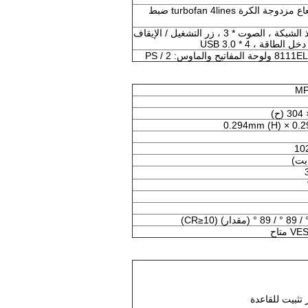
خادم اعتماد جميع النحاس المشعاع مزدوجة الكرة turbofan 4lines ضبط
DVI * 1 ، VGA * 1 ، PS2 ، منفذ الشبكة ، الصوت * 3 ، زر التشغيل / الإيقاف
اقة ، USB 3.0 * 4
MP
0.294mm (H) × 0.
متاح