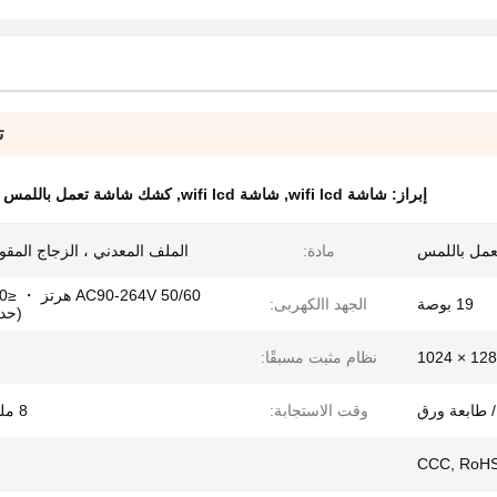
ت
إبراز:
شاشة wifi lcd
,
شاشة wifi lcd
,
كشك شاشة تعمل باللمس تفاعلي 
مل باللمس
مادة:
الملف المعدني ، الزجاج المقوى 5 
19 بوصة
الجهد االكهربى:
(حد
1280 × 1
نظام مثبت مسبقًا:
 طابعة ورق
وقت الاستجابة:
8 مللي ثانية
CCC, RoHS