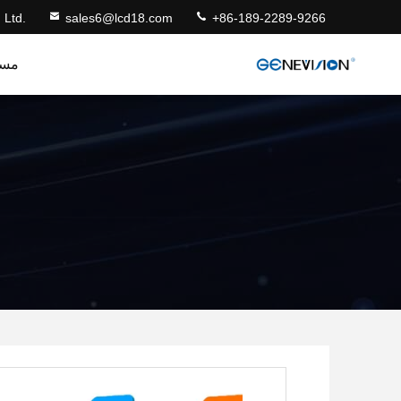
 Ltd.
sales6@lcd18.com
+86-189-2289-9266
مس