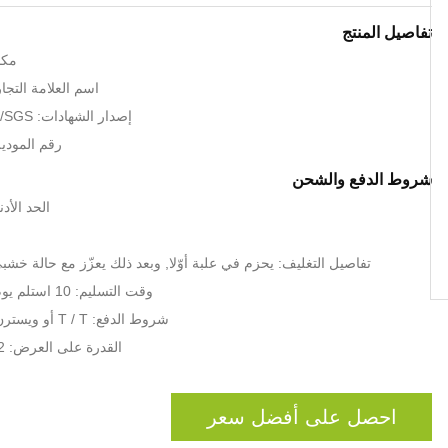
تفاصيل المنتج
مكا
اسم العلامة التجارية: sion
إصدار الشهادات: CE/ROHS/FCC/SGS
رقم الموديل: 190DT
شروط الدفع والشحن
الحد الأدنى 
تفاصيل التغليف: يحزم في علبة أوّلا, وبعد ذلك يعزّز مع حالة خشب
وقت التسليم: 10 استلم يوم عمل بعد دفعك
شروط الدفع: T / T أو ويسترن يونيون، باي بال
القدرة على العرض: 2، 000pcs شهريا
احصل على أفضل سعر