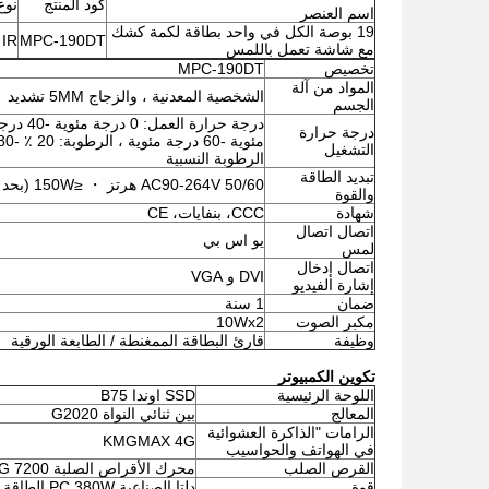
كود المنتج
نوع
اسم العنصر
19 بوصة الكل في واحد بطاقة لكمة كشك
MPC-190DT
IR / مقاومة شاشة اللمس
مع شاشة تعمل باللمس
تخصيص
MPC-190DT
المواد من آلة
الشخصية المعدنية ، والزجاج 5MM تشديد
الجسم
درجة حرارة
مئوية -60 درجة مئوية ، الرطوبة: 20 ٪ -80 ٪
التشغيل
الرطوبة النسبية
تبديد الطاقة
AC90-264V 50/60 هرتز ・ ≤150W (بحد أقصى)
والقوة
شهادة
CCC، بنفايات، CE
اتصال اتصال
يو اس بي
لمس
اتصال إدخال
DVI و VGA
إشارة الفيديو
ضمان
1 سنة
مكبر الصوت
10Wx2
وظيفة
قارئ البطاقة الممغنطة / الطابعة الورقية
تكوين الكمبيوتر
اللوحة الرئيسية
SSD اوندا B75
المعالج
بين ثنائي النواة G2020
الرامات "الذاكرة العشوائية
KMGMAX 4G
في الهواتف والحواسيب
القرص الصلب
محرك الأقراص الصلبة ST 500G 7200 دورة في الدقيقة
قوة
دلتا الصناعية PC 380W الطاقة