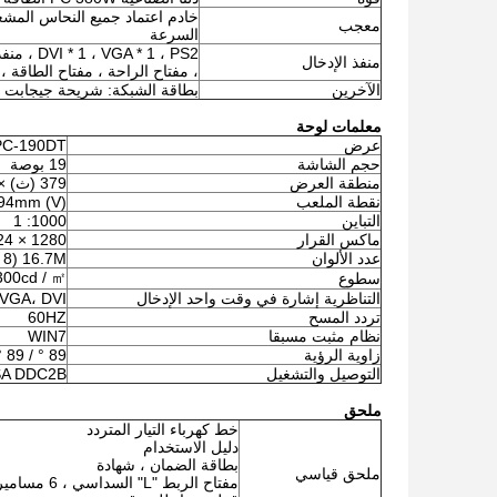
معجب
السرعة
منفذ الإدخال
، مفتاح الراحة ، مفتاح الطاقة ، دخل الط
الآخرين
بطاقة الشبكة: شريحة جيجابت 8111EL ولوحة المفاتيح والماوس: PS / 2
معلمات لوحة
عرض
C-190DT
حجم الشاشة
19 بوصة
منطقة العرض
379 (ث) × 304 (ح)
نقطة الملعب
294mm (V)
التباين
1000: 1
ماكس القرار
1280 × 1024
عدد الألوان
16.7M (8 بت)
300cd / ㎡
سطوع
التناظرية إشارة في وقت واحد الإدخال
VGA، DVI
تردد المسح
60HZ
نظام مثبت مسبقا
WIN7
زاوية الرؤية
89 ° / 89 ° / 89 ° / 89 ° (مقدار) (CR≥10)
التوصيل والتشغيل
VESA DDC2B 
ملحق
خط كهرباء التيار المتردد
دليل الاستخدام
بطاقة الضمان ، شهادة
ملحق قياسي
مفتاح الربط "L" السداسي ، 6 مسامير تثبيت للقاعدة